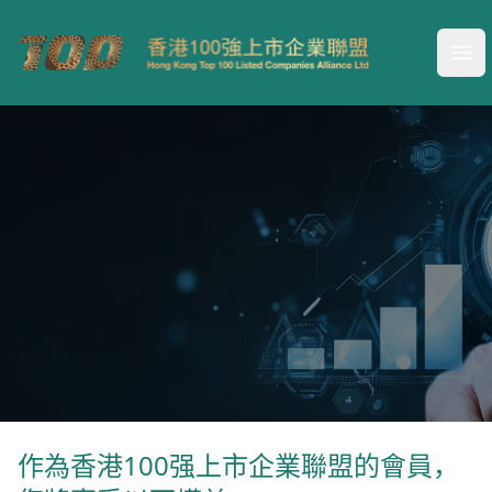
Your Company
Ope
聯盟會員權益
作為香港100强上市企業聯盟的會員，
平臺連結價值專業成就夢想