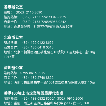
香港辦公室
總機：（852）2110 3690
諮詢熱線：（852）2153 7241/9343 8625
商業合作：（852）2153 7265/5958 0242
地址：香港灣仔告士打道77-79號富通大厦30樓
北京辦公室
諮詢熱線：（86）152 0122 8656
商業合作：（86）136 6418 0515
地址：北京市朝陽區酒仙橋北路乙10號院FLC星地中心C座10層
1016室
深圳辦公室
諮詢熱線：0755-8615 9079
商業合作：（86）139 2740 8852
地址：深圳市福田區福中一路1001號富德生命保險大廈2110室
香港100強上市企業聯盟重慶代表處
諮詢熱線：（86）199 0832 8560/（852）6916 2006
地址：重慶市兩江新區湖山路金科時代中心117號3-7、3-8