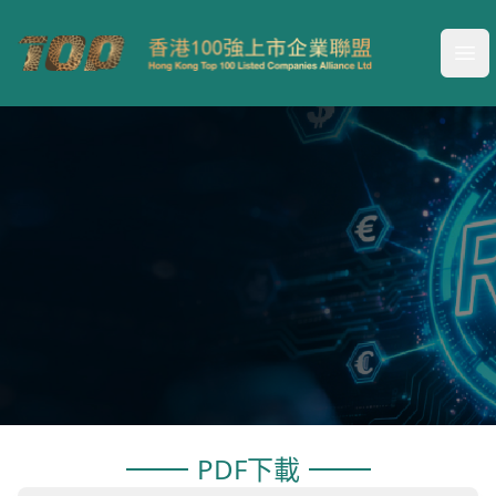
Your Company
Ope
TOP100
PDF下載
UTILITY TOKEN