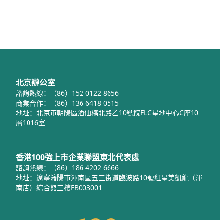
北京辦公室
諮詢熱線：（86）152 0122 8656
商業合作：（86）136 6418 0515
地址：北京市朝陽區酒仙橋北路乙10號院FLC星地中心C座10
層1016室
香港100強上市企業聯盟東北代表處
諮詢熱線：（86）186 4202 6666
地址：遼寧瀋陽市渾南區五三街道臨波路10號紅星美凱龍（渾
南店）綜合館三樓FB003001